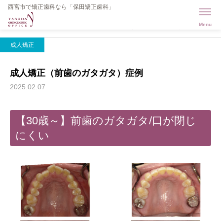
西宮市で矯正歯科なら「保田矯正歯科」
column
成人矯正
成人矯正（前歯のガタガタ）症例
成人矯正
成人矯正（前歯のガタガタ）症例
2025.02.07
【30歳～】前歯のガタガタ/口が閉じ
にくい