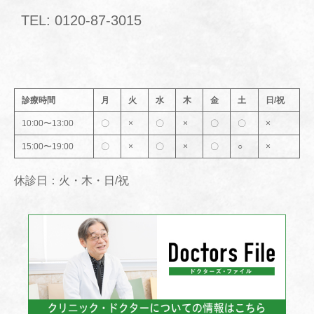
TEL: 0120-87-3015
診療時間
月
火
水
木
金
土
日/祝
10:00〜13:00
〇
×
〇
×
〇
〇
×
15:00〜19:00
〇
×
〇
×
〇
○
×
休診日：火・木・日/祝