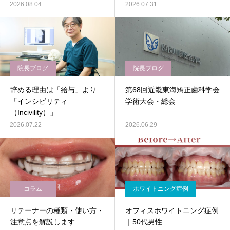
2026.08.04
2026.07.31
院長ブログ
院長ブログ
辞める理由は「給与」より
第68回近畿東海矯正歯科学会
「インシビリティ
学術大会・総会
（Incivility）」
2026.07.22
2026.06.29
コラム
ホワイトニング症例
リテーナーの種類・使い方・
オフィスホワイトニング症例
注意点を解説します
｜50代男性