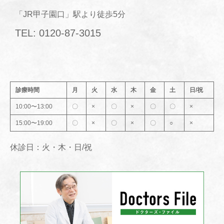
「JR甲子園口」駅より徒歩5分
TEL: 0120-87-3015
診療時間
月
火
水
木
金
土
日/祝
10:00〜13:00
〇
×
〇
×
〇
〇
×
15:00〜19:00
〇
×
〇
×
〇
○
×
休診日：火・木・日/祝