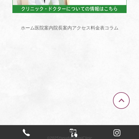
ホーム
医院案内
院長案内
アクセス
料金表
コラム
©︎2025YasudaDentalClinic