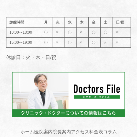
診療時間
月
火
水
木
金
土
日/祝
10:00〜13:00
〇
×
〇
×
〇
〇
×
15:00〜19:00
〇
×
〇
×
〇
○
×
休診日：火・木・日/祝
ホーム
医院案内
院長案内
アクセス
料金表
コラム