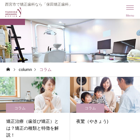
西宮市で矯正歯科なら「保田矯正歯科」
BLOG
column
コラム
コラム
コラム
矯正治療（歯並び矯正）と
夜驚（やきょう)
は？矯正の種類と特徴を解
説！