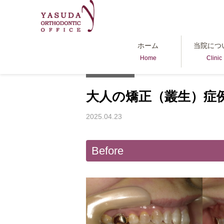
column
大人の矯正
大人
ホーム
当院につ
Home
Clinic
大人の矯正
大人の矯正（叢生）症
2025.04.23
Before