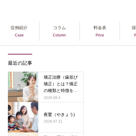
症例紹介
コラム
料金表
採
Case
Column
Price
R
最近の記事
矯正治療（歯並び
矯正）とは？矯正
の種類と特徴を解
説！
2026.08.4
夜驚（やきょう)
2026.07.31