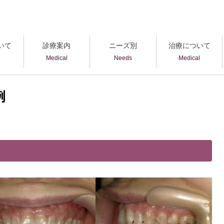
の矯正（叢生）症例
いて
診療案内
ニーズ別
治療について
Medical
Needs
Medical
例