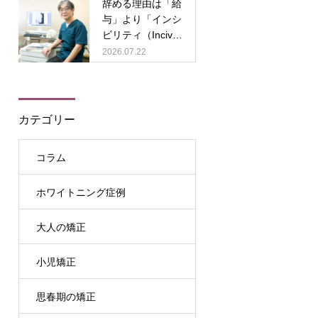
辞める理由は「給
与」より「インシ
ビリティ（Incivilit
y）」
2026.07.22
カテゴリー
コラム
ホワイトニング症例
大人の矯正
小児矯正
思春期の矯正